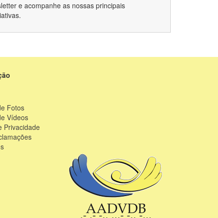
etter e acompanhe as nossas principais
iativas.
ção
de Fotos
de Vídeos
 Privacidade
eclamações
os