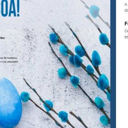
A
d
F
C
e