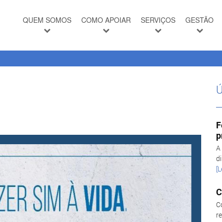
QUEM SOMOS
COMO APOIAR
SERVIÇOS
GESTÃO
Ú
F
p
A
d
[L
C
C
r