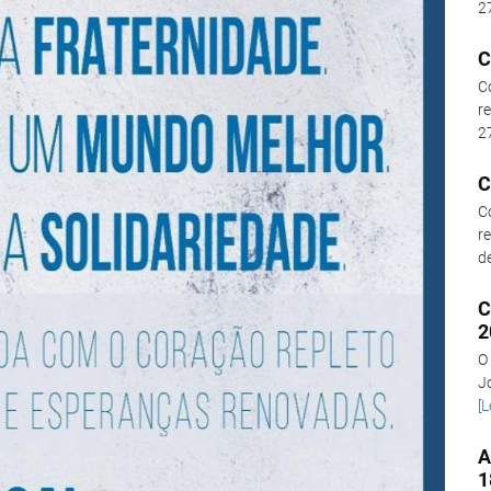
27
C
C
r
27
C
C
r
de
C
2
O
J
[L
A
1