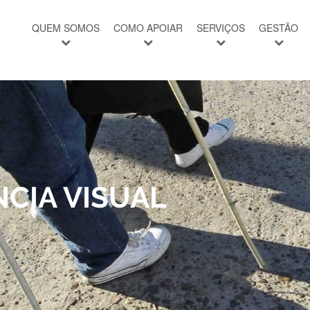
QUEM SOMOS
COMO APOIAR
SERVIÇOS
GESTÃO
NCIA VISUAL
EM ESTAR
S E AJUDAMOS
oas
social