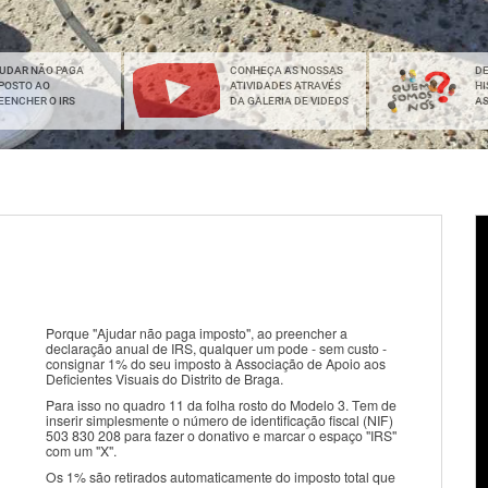
UDAR NÃO PAGA
CONHEÇA AS NOSSAS
D
POSTO AO
ATIVIDADES ATRAVÉS
HI
EENCHER O IRS
DA GALERIA DE VIDEOS
A
Porque "Ajudar não paga imposto", ao preencher a
declaração anual de IRS, qualquer um pode - sem custo -
consignar 1% do seu imposto à Associação de Apoio aos
Deficientes Visuais do Distrito de Braga.
Para isso no quadro 11 da folha rosto do Modelo 3. Tem de
inserir simplesmente o número de identificação fiscal (NIF)
503 830 208 para fazer o donativo e marcar o espaço "IRS"
com um "X".
Os 1% são retirados automaticamente do imposto total que