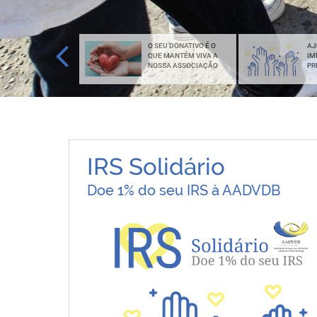
SISTÊNCIA PESSOAL
O SEU DONATIVO É O
AJ
VI CENTRO DE APOIO
QUE MANTÉM VIVA A
IM
VIDA INDEPENDENTE
NOSSA ASSOCIAÇÃO
PR
IRS Solidário
Doe 1% do seu IRS à AADVDB