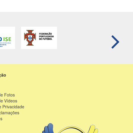
ção
de Fotos
de Vídeos
 Privacidade
eclamações
os